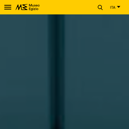
CHIUDI
ITA
Cerca nel sito del Museo Egizio