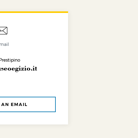
mail
Prestipino
eoegizio.it
 AN EMAIL