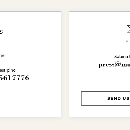
E-
ne:
Sabina 
press@mus
estipino
 5617776
SEND US