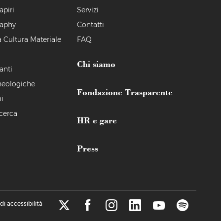
apiri
Servizi
raphy
Contatti
a Cultura Materiale
FAQ
Chi siamo
anti
heologiche
Fondazione Trasparente
i
icerca
HR e gare
Press
di accessibilità