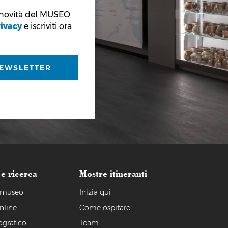
 novità del MUSEO
rivacy
e iscriviti ora
NEWSLETTER
 e ricerca
Mostre itineranti
l museo
Inizia qui
nline
Come ospitare
ografico
Team