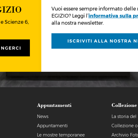
IZIO
Vuoi essere sempre informato delle
EGIZIO? Leggi l’
informativa sulla p
e Scienze 6,
alla nostra newsletter.
ISCRIVITI ALLA NOSTRA 
UNGERCI
Appuntamenti
Collezione
a
News
La storia de
Appuntamenti
Collezione o
Le mostre temporanee
Archivio Fot