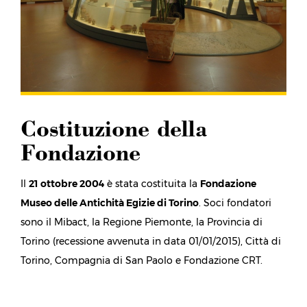
Primo sviluppo strategi
di marketing
zione
Istituita la Fondazione, si è reso necessario intervenire
fondatori
sulla creazione di una
nuova identità e
di una nuova
ncia di
immagine per il Museo
.
), Città di
e CRT.