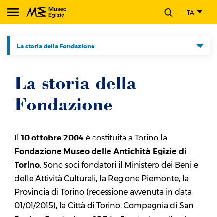
CHIUDI
ITA
Cerca nel sito del Museo Egizio
La storia della Fondazione
La storia della Fondazione
La storia della
Vision e Mission
Fondazione
Organi sociali
Presidente
Il
10 ottobre 2004
è costituita a Torino la
Direttore
Fondazione Museo delle Antichità Egizie di
Direttore gestionale
Torino
. Sono soci fondatori il Ministero dei Beni e
delle Attività Culturali, la Regione Piemonte, la
Uffici
Provincia di Torino (recessione avvenuta in data
Amici del Museo
01/01/2015), la Città di Torino, Compagnia di San
Gli Scarabei