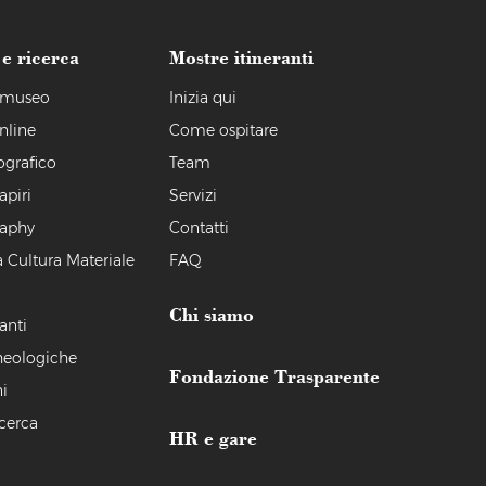
 e ricerca
Mostre itineranti
l museo
Inizia qui
nline
Come ospitare
ografico
Team
apiri
Servizi
raphy
Contatti
a Cultura Materiale
FAQ
Chi siamo
anti
heologiche
Fondazione Trasparente
i
icerca
HR e gare