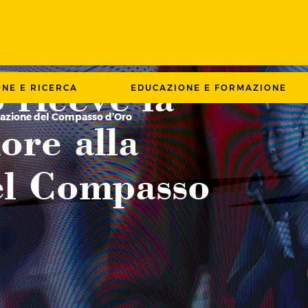
 riceve la
ONE E RICERCA
EDUCAZIONE E FORMAZIONE
miazione del Compasso d’Oro
ore alla
el Compasso