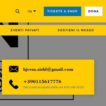
TICKETS & SHOP
DONA
ITA
CHIUDI
EVENTI PRIVATI
SOSTIENI IL MUSEO
bjcem.aisbl@gmail.com
+390115617776
Dal lunedì al sabato dalle ore 9:00 alle 18:00