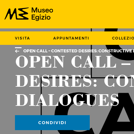
Cerca nel sito del Museo Egizio
VISITA
APPUNTAMENTI
COLLEZI
ULTIME NOTIZIE
OPEN CALL – CONTESTED DESIRES: CONSTRUCTIVE
OPEN CALL 
DESIRES: C
DIALOGUES
CONDIVIDI