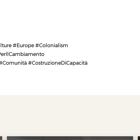
lture #Europe #Colonialism
PerIlCambiamento
 #Comunità #CostruzioneDiCapacità